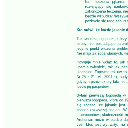
form leczenia jąkania; 
rozwijający się naukow
zakończenia leczenia, nie
będzie wzbudzał fałszywej
pozbycie się tego zaburz
Kto mówi, że każde jąkanie d
Tak twierdzą logopedzi, którzy p
osoby nie posiadające szero
jedynie punkt widzenia proble
Nie mają za sobą własnych, w
Intryguje mnie wciąż to, jak
uparcie twierdzić, tak jak pa
uleczalne. Zapewne też uwier
Nr 25 z 21. VI. 2001 r.), aud
gdybym przez cztery lata nie as
losów jej pacjentów.
Byłam pierwszą logopedą w Po
pierwszą logopedą, która od 19
się sądząc, że jąkanie jest
ponosił zazwyczaj pacjent. W
stuprocentową skuteczność m
Arutiunian może w bardzo d
Jeśli ktoś jest wytrwały, ma 