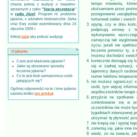
tempo mówienia, któr
chania jednej z audycji o niepełno­
utożsamiane przez postron
sprawnych z cyklu
"
Stacja akceptacja
"
postępowanie uwzględnia
w
radiu Józef
. Program nt. problemu
jąkania, z udziałem klubowiczów Jarka
torturował siebie i swoich
oraz Ewy został wyemitowany dnia 24
spytaj, czy w dniu końc
stycznia 2009 r.
podpisują umowy z te
wykonywania wyszczeg
Kliknij
tutaj
aby pobrać audycję.
zazwyczaj tak wygórowa
życiu; jeżeli nie spełn
leczenia ponosisz ty, a 
O jąkaniu
możesz dochodzić swoich 
koniecznie domagaj się ko
Czym jest właściwie jąkanie?
się w żadnej sytuacji, 
Jakie są stosowane sposoby
leczenia jąkania?
tajemnicy danych osobowy
Co to jest
klub samopomocy osób
numer telefonu terapeucie
jąkających się
?
nie możesz ograniczyć s
osób, tym więcej informa
Ogólnej odpowiedzi na te i inne pytania
współuczestników terapii 
udziela krótko
ten artykuł
.
przyjście na spotkanie 
zorientowanie się w p
uczestników nie może być
tygodniach intensywnej pr
utrzymać tę płynność prze
nie krepuj się i spytaj lo
zorientuj się, jakie inne
wiedz, że na świecie, ja