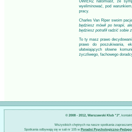
UWIERZ natomiast, że symp
wyeliminować, pod warunkiem,
pracy.
Charles Van Riper swoim pacj
będziesz mówił po terapii, al
będziesz potrafił radzić sobie
To ty masz prawo decydowania
prawo do poszukiwania, ek
ułatwiających słowne komun
życzliwego, fachowego doradc
© 2008 - 2012, Warszawski Klub "J"
, kontak
Wszystkich chętnych na nasze spotkania zapraszamy
Spotkania odbywają się w sali nr 105 w
Poradni Psychologiczno-Pedago