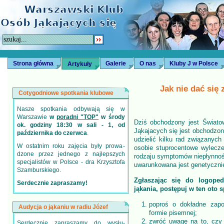
Strona główna
Galerie
O nas
Kluby J w Polsce
Artykuły
Jak nie dać się
Cotygodniowe spotkania klubowe
Nasze spotkania odbywają się w
Warszawie
w
poradni "TOP"
w środy
Dziś obchodzony jest Świat
ok. godziny 18:30 w sali - 1, od
Jąkajacych się jest obchodzony
października do czerwca
.
udzielić kilku rad związanych
W ostatnim roku zajęcia były prowa­
osobie stuprocentowe wylecze
dzone przez jednego z najlepszych
rodzaju symptomów niepłynności
specjalistów w Polsce - dra Krzysztofa
uwarunkowana jest genetycznie
Szamburskiego.
Zgłaszając się do logoped
Serdecznie zapraszamy!
jąkania, postępuj w ten oto 
poproś o dokładne zapo
Audycja o jąkaniu w radiu Józef
formie pisemnej;
zwróć uwagę na to, czy 
Serdecznie zapraszamy do wysłu­