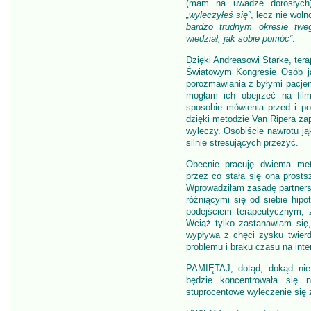
(mam na uwadze dorosłych)
„wyleczyłeś się”
, lecz nie wol
bardzo trudnym okresie twe
wiedział, jak sobie pomóc”
.
Dzięki Andreasowi Starke, te
Światowym Kongresie Osób j
porozmawiania z byłymi pacjen
mogłam ich obejrzeć na film
sposobie mówienia przed i po
dzięki metodzie Van Ripera za
wyleczy. Osobiście nawrotu ją
silnie stresujących przeżyć.
Obecnie pracuję dwiema met
przez co stała się ona prost
Wprowadziłam zasadę partners
różniącymi się od siebie hipo
podejściem terapeutycznym, z
Wciąż tylko zastanawiam się
wypływa z chęci zysku twierd
problemu i braku czasu na inte
PAMIĘTAJ, dotąd, dokąd nie 
będzie koncentrowała się 
stuprocentowe wyleczenie się z 