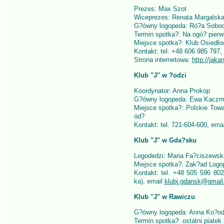
Prezes: Max Szot
Wiceprezes: Renata Margalsk
G?ówny logopeda: Ró?a Soboc
Termin spotka?: Na ogó? pierws
Miejsce spotka?: Klub Osiedl
Kontakt: tel. +48 606 985 797,
Strona internetowa:
http://jakan
Klub "J" w ?odzi
Koordynator: Anna Prokop
G?ówny logopeda: Ewa Kaczm
Miejsce spotka?: Polskie Tow
ód?
Kontakt: tel. 721-604-600, ema
Klub "J" w Gda?sku
Logodedzi: Maria Fa?ciszewsk
Miejsce spotka?: Zak?ad Logo
Kontakt: tel. +48 505 596 80
ka), email
klubj.gdansk@gmail
Klub "J" w Rawiczu
G?ówny logopeda: Anna Ko?od
Termin spotka?: ostatni piatek