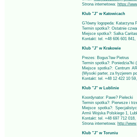
Strona internetowa:
https://ww
Klub "J" w Katowicach
G?ówny logopeda: Katarzyna 
Termin spotka?: Ostatnie czwa
Miejsce spotka?: Salka Carita
Kontakt: tel. +48 606 601 841,
Klub "J" w Krakowie
Prezes: Bogus?aw Pietrus
Termin spotka?: Poniedzia?ki (
Miejsce spotka?: Centrum A
(Wysoki parter, za fryzjerem po
Kontakt: tel. +48 12 422 10 59
Klub "J" w Lublinie
Koordynator: Pawe? Pielecki
Termin spotka?: Pierwsze i trz
Miejsce spotka?: Specjalistyc
Armii Wojska Polskiego 1, Lubl
Kontakt: tel. +48 697 712 018,
Strona internetowa:
http://www.
Klub "J" w Toruniu