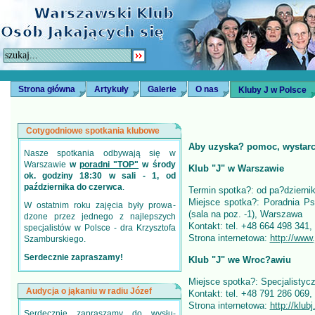
Strona główna
Artykuły
Galerie
O nas
Kluby J w Polsce
Cotygodniowe spotkania klubowe
Aby uzyska? pomoc, wystarcz
Nasze spotkania odbywają się w
Warszawie
w
poradni "TOP"
w środy
Klub "J" w Warszawie
ok. godziny 18:30 w sali - 1, od
października do czerwca
.
Termin spotka?: od pa?dzierni
Miejsce spotka?: Poradnia P
W ostatnim roku zajęcia były prowa­
(sala na poz. -1), Warszawa
dzone przez jednego z najlepszych
Kontakt: tel. +48 664 498 341,
specjalistów w Polsce - dra Krzysztofa
Strona internetowa:
http://www
Szamburskiego.
Serdecznie zapraszamy!
Klub "J" we Wroc?awiu
Miejsce spotka?: Specjalistyc
Audycja o jąkaniu w radiu Józef
Kontakt: tel. +48 791 286 069,
Strona internetowa:
http://klub
Serdecznie zapraszamy do wysłu­