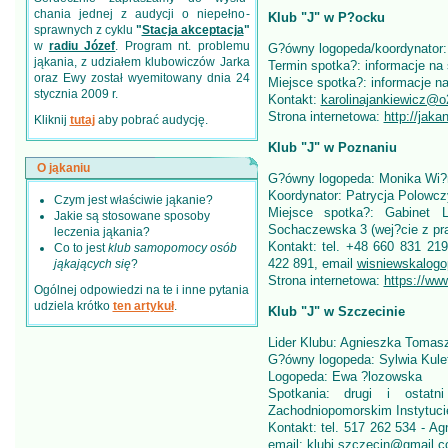
chania jednej z audycji o niepełno­
Klub "J" w P?ocku
sprawnych z cyklu
"
Stacja akceptacja
"
w
radiu Józef
. Program nt. problemu
G?ówny logopeda/koordynator: 
jąkania, z udziałem klubowiczów Jarka
Termin spotka?: informacje na 
oraz Ewy został wyemitowany dnia 24
Miejsce spotka?: informacje na
stycznia 2009 r.
Kontakt:
karolinajankiewicz@o
Strona internetowa:
http://jak
Kliknij
tutaj
aby pobrać audycję.
Klub "J" w Poznaniu
O jąkaniu
G?ówny logopeda: Monika Wi?
Koordynator: Patrycja Polowc
Czym jest właściwie jąkanie?
Miejsce spotka?: Gabinet 
Jakie są stosowane sposoby
Sochaczewska 3 (wej?cie z pra
leczenia jąkania?
Kontakt: tel. +48 660 831 21
Co to jest
klub samopomocy osób
422 891, email
wisniewskalogo
jąkających się
?
Strona internetowa:
https://w
Ogólnej odpowiedzi na te i inne pytania
udziela krótko
ten artykuł
.
Klub "J" w Szczecinie
Lider Klubu: Agnieszka Toma
G?ówny logopeda: Sylwia Kule
Logopeda: Ewa ?lozowska
Spotkania: drugi i ostat
Zachodniopomorskim Instytucie 
Kontakt: tel. 517 262 534 - A
email:
klubj.szczecin@gmail.