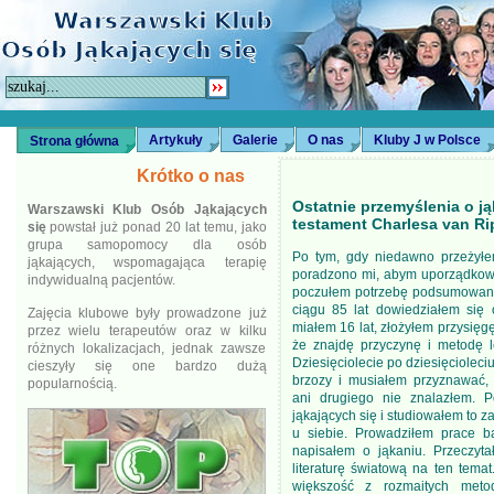
Artykuły
Galerie
O nas
Kluby J w Polsce
Strona główna
Krótko o nas
Ostatnie przemyślenia o ją
Warszawski Klub Osób Jąkających
testament Charlesa van Ri
się
powstał już ponad 20 lat temu, jako
grupa samopomocy dla osób
Po tym, gdy niedawno przeżyłe
jąkających, wspomagająca terapię
poradzono mi, abym uporządkowa
indywidualną pacjentów.
poczułem potrzebę podsumowani
ciągu 85 lat dowiedziałem się 
Zajęcia klubowe były prowadzone już
miałem 16 lat, złożyłem przysięg
przez wielu terapeutów oraz w kilku
że znajdę przyczynę i metodę l
różnych lokalizacjach, jednak zawsze
Dziesięciolecie po dziesięcioleci
cieszyły się one bardzo dużą
brzozy i musiałem przyznawać, 
popularnością.
ani drugiego nie znalazłem. P
jąkających się i studiowałem to za
u siebie. Prowadziłem prace b
napisałem o jąkaniu. Przeczyta
literaturę światową na ten tem
większość z rozmaitych metod