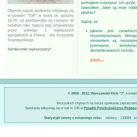
pomogłem rozwiązać ich języki, 
zawiodłem. Jakie są moje ostat
Obecnie nasze spotkania odbywają się
jąkaniu?
w poradni "TOP" w środy ok. godziny
18:30, od października do czerwca. W
Sądzę, że:
ostatnim roku zajecia były prowadzone
przez jednego z najlepszych
jąkanie jest zasadnic
specjalistów w Polsce - dra Krzysztofa
neuromięśniowym, które
Szamburskiego.
elementem są minimaln
przerwania koordyna
Serdecznie zapraszamy!
skomplikowanych ruchów,...
więcej ...
© 2008 - 2012, Warszawski Klub "J"
, kontak
Wszystkich chętnych na nasze spotkania zapraszamy
Spotkania odbywają się w sali nr 105 w
Poradni Psychologiczno-Pedago
Statystyki strony z ostatniego roku:
odsłony - 133084 odsł