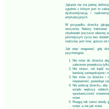
Jąkanie nie ma jednej definicj
zgodnie z którym jest to zab
dyskoordynacją i nadmiern
artykulacyjnych.
W przypadku dziecka jąkają
otoczenia. Należy traktować
zbudowało poczucie własnej w
późniejszym życiu bez dodatk
rodziców, jest inne, gorsze od 
Jak więc reagować, gdy dzi
psychologów:
Nie mów do dziecka aby 
zalecenie powiększa tylko
Nie strasz, nie bądź roz
bardziej zaniepokojone i 
Nie mów za dziecko i n
niepewność, powoduje za
Nie polecaj dziecku, aby 
wzięło większy oddec
spontaniczność mówienia
mówi.
Reaguj tak samo wtedy gd
mówi, a nie jak mówi.