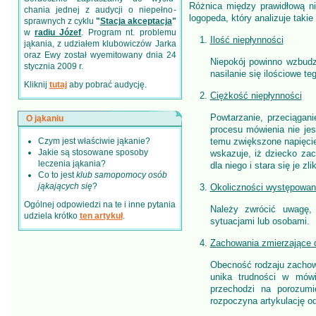
Różnica między prawidłową ni
chania jednej z audycji o niepełno­
logopeda, który analizuje takie
sprawnych z cyklu
"
Stacja akceptacja
"
w
radiu Józef
. Program nt. problemu
Ilość niepłynności
jąkania, z udziałem klubowiczów Jarka
oraz Ewy został wyemitowany dnia 24
Niepokój powinno wzbudz
stycznia 2009 r.
nasilanie się ilościowe te
Kliknij
tutaj
aby pobrać audycję.
Ciężkość niepłynności
Powtarzanie, przeciągan
O jąkaniu
procesu mówienia nie je
Czym jest właściwie jąkanie?
temu zwiększone napięcie 
Jakie są stosowane sposoby
wskazuje, iż dziecko zac
leczenia jąkania?
dla niego i stara się je zl
Co to jest
klub samopomocy osób
jąkających się
?
Okoliczności występowani
Ogólnej odpowiedzi na te i inne pytania
Należy zwrócić uwagę,
udziela krótko
ten artykuł
.
sytuacjami lub osobami.
Zachowania zmierzające 
Obecność rodzaju zachow
unika trudności w mówi
przechodzi na porozumi
rozpoczyna artykulację o