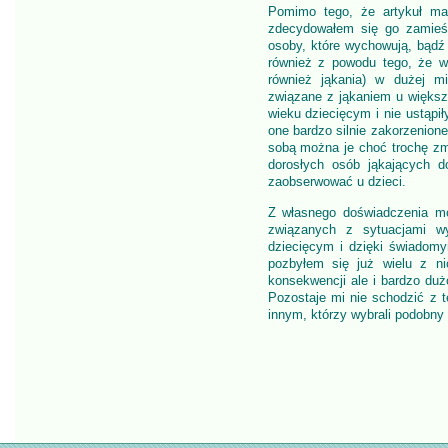
Pomimo tego, że artykuł ma
zdecydowałem się go zamieśc
osoby, które wychowują, bądź
również z powodu tego, że w
również jąkania) w dużej m
związane z jąkaniem u większo
wieku dziecięcym i nie ustąpi
one bardzo silnie zakorzenione
sobą można je choć trochę zm
dorosłych osób jąkających d
zaobserwować u dzieci.
Z własnego doświadczenia mo
związanych z sytuacjami w
dziecięcym i dzięki świadom
pozbyłem się już wielu z n
konsekwencji ale i bardzo du
Pozostaje mi nie schodzić z t
innym, którzy wybrali podobn