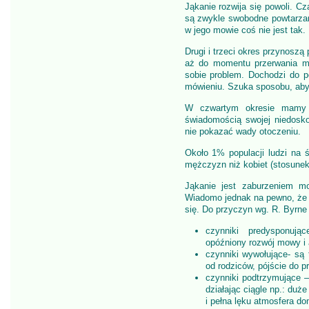
Jąkanie rozwija się powoli. Cz
są zwykle swobodne powtarzan
w jego mowie coś nie jest tak.
Drugi i trzeci okres przynoszą
aż do momentu przerwania m
sobie problem. Dochodzi do p
mówieniu. Szuka sposobu, aby 
W czwartym okresie mamy 
świadomością swojej niedoskon
nie pokazać wady otoczeniu.
Około 1% populacji ludzi na ś
mężczyzn niż kobiet (stosunek
Jąkanie jest zaburzeniem 
Wiadomo jednak na pewno, że 
się. Do przyczyn wg. R. Byrne 
czynniki predysponując
opóźniony rozwój mowy i a
czynniki wywołujące- są 
od rodziców, pójście do p
czynniki podtrzymujące – 
działając ciągle np.: du
i pełna lęku atmosfera d