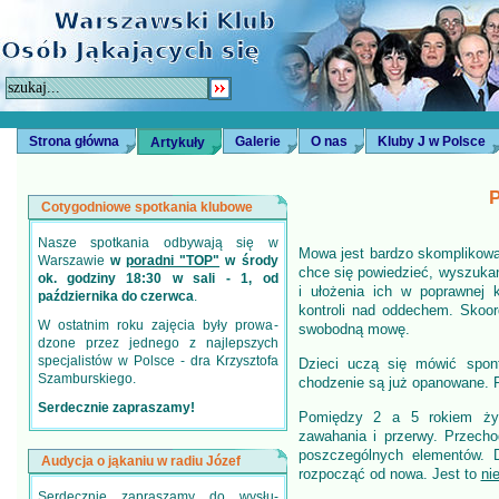
Strona główna
Galerie
O nas
Kluby J w Polsce
Artykuły
P
Cotygodniowe spotkania klubowe
Nasze spotkania odbywają się w
Mowa jest bardzo skomplikow
Warszawie
w
poradni "TOP"
w środy
chce się powiedzieć, wyszuka
ok. godziny 18:30 w sali - 1, od
i ułożenia ich w poprawnej k
października do czerwca
.
kontroli nad oddechem. Skoor
W ostatnim roku zajęcia były prowa­
swobodną mowę.
dzone przez jednego z najlepszych
specjalistów w Polsce - dra Krzysztofa
Dzieci uczą się mówić spont
Szamburskiego.
chodzenie są już opanowane. 
Serdecznie zapraszamy!
Pomiędzy 2 a 5 rokiem życ
zawahania i przerwy. Przecho
poszczególnych elementów. D
Audycja o jąkaniu w radiu Józef
rozpocząć od nowa. Jest to
ni
Serdecznie zapraszamy do wysłu­