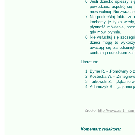
Jeśli dziecko spieszy si
powiedzieć: uspokój się 
mów wolniej. Nie zwracam
Nie podkreślaj faktu, że
kochamy je tylko wted
płynność mówienia, poczu
gdy mówi płynnie.
Nie wsłuchuj się szczegó
dzieci mogą to wykorzy
uważają się za odsunięt
centralną i ośrodkiem zai
Literatura:
Byrne R. - „Pomówmy o 
Kostecka W. - „Zintegrowa
Tarkowski Z. - „Jąkanie
Adamczyk B. - „Jąkanie j
Źródło:
http://www.zsi1.inter
Komentarz redaktora: