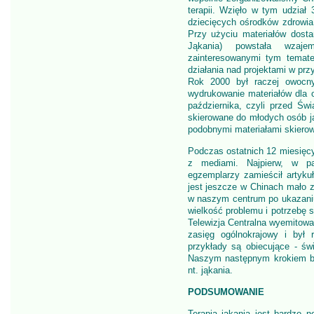
terapii. Wzięło w tym udział 
dziecięcych ośrodków zdrowia
Przy użyciu materiałów dost
Jąkania) powstała wzaje
zainteresowanymi tym temate
działania nad projektami w przy
Rok 2000 był raczej owocny
wydrukowanie materiałów dla 
października, czyli przed Ś
skierowane do młodych osób j
podobnymi materiałami skiero
Podczas ostatnich 12 miesięcy
z mediami. Najpierw, w paź
egzemplarzy zamieścił artyku
jest jeszcze w Chinach mało zn
w naszym centrum po ukazaniu
wielkość problemu i potrzebę s
Telewizja Centralna wyemitowa
zasięg ogólnokrajowy i był 
przykłady są obiecujące - ś
Naszym następnym krokiem bę
nt. jąkania.
PODSUMOWANIE
Terapia jąkania jest bardzo 