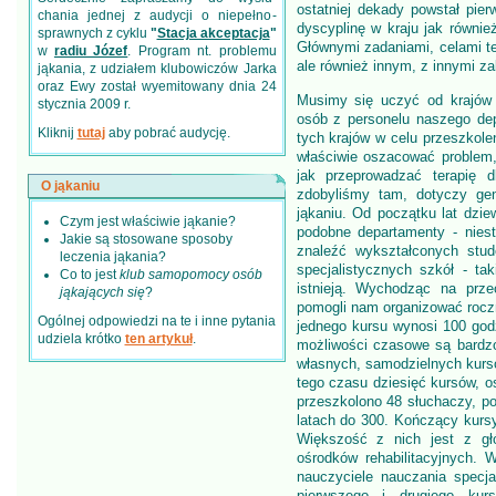
ostatniej dekady powstał pier
chania jednej z audycji o niepełno­
dyscyplinę w kraju jak równi
sprawnych z cyklu
"
Stacja akceptacja
"
Głównymi zadaniami, celami t
w
radiu Józef
. Program nt. problemu
ale również innym, z innymi z
jąkania, z udziałem klubowiczów Jarka
oraz Ewy został wyemitowany dnia 24
Musimy się uczyć od krajów 
stycznia 2009 r.
osób z personelu naszego de
Kliknij
tutaj
aby pobrać audycję.
tych krajów w celu przeszkolen
właściwie oszacować problem,
jak przeprowadzać terapię 
O jąkaniu
zdobyliśmy tam, dotyczy gen
jąkaniu. Od początku lat dziew
Czym jest właściwie jąkanie?
podobne departamenty - nies
Jakie są stosowane sposoby
znaleźć wykształconych stu
leczenia jąkania?
specjalistycznych szkół - ta
Co to jest
klub samopomocy osób
istnieją. Wychodząc na prze
jąkających się
?
pomogli nam organizować roczn
Ogólnej odpowiedzi na te i inne pytania
jednego kursu wynosi 100 godz
udziela krótko
ten artykuł
.
możliwości czasowe są bardz
własnych, samodzielnych kursó
tego czasu dziesięć kursów, os
przeszkolono 48 słuchaczy, p
latach do 300. Kończący kursy
Większość z nich jest z głó
ośrodków rehabilitacyjnych. W
nauczyciele nauczania specja
pierwszego i drugiego ku