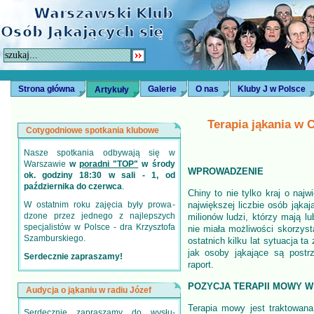
Strona główna
Galerie
O nas
Kluby J w Polsce
Artykuły
Terapia jąkania w 
Cotygodniowe spotkania klubowe
Nasze spotkania odbywają się w
Warszawie
w
poradni "TOP"
w środy
WPROWADZENIE
ok. godziny 18:30 w sali - 1, od
października do czerwca
.
Chiny to nie tylko kraj o najw
W ostatnim roku zajęcia były prowa­
największej liczbie osób jąkaj
dzone przez jednego z najlepszych
milionów ludzi, którzy mają l
specjalistów w Polsce - dra Krzysztofa
nie miała możliwości skorzys
Szamburskiego.
ostatnich kilku lat sytuacja t
jak osoby jąkające są postr
Serdecznie zapraszamy!
raport.
POZYCJA TERAPII MOWY W
Audycja o jąkaniu w radiu Józef
Terapia mowy jest traktowan
Serdecznie zapraszamy do wysłu­