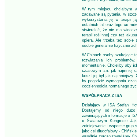
W tym miejscu chciałbym ws
zadawane są pytania, w szcze
wykorzystania jej w terapii 
ostatnich lat oraz tego co mów
stwierdzić, że nie ma widocz
terapii roślinnej czy też aku
opiera. Ale trzeba też sobi
osobie generalnie fizycznie zdr
W Chinach osoby szukające te
rozwiązania ich problemów
momentalnie. Chcieliby aby ic
czasowym tzn. jak najmniej c
koszt jej był jak najmniejszy.
by pogodzić wymagania czasow
codziennością normalnego życ
WSPÓŁPRACA Z ISA
Działający w ISA Stefan Hof
Dostajemy od niego dużo m
zawierających informacje o IS
o Światowym Kongresie Jąka
zainicjowanie i wsparcie gru
jako cel długofalowy - Chińsk
wspólnie zorganizowaliśmy Chi