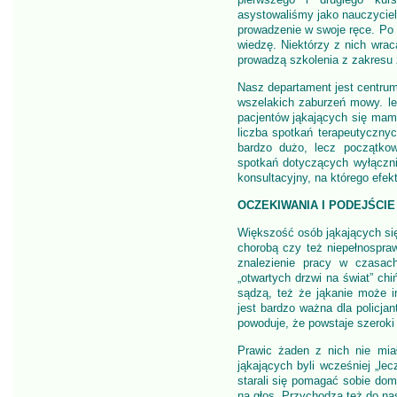
asystowaliśmy jako nauczyciele
prowadzenie w swoje ręce. Po
wiedzę. Niektórzy z nich wraca
prowadzą szkolenia z zakresu 
Nasz departament jest centru
wszelakich zaburzeń mowy. le
pacjentów jąkających się mam
liczba spotkań terapeutycznyc
bardzo dużo, lecz początkow
spotkań dotyczących wyłączni
konsultacyjny, na którego efek
OCZEKIWANIA I PODEJŚCI
Większość osób jąkających się 
chorobą czy też niepełnospra
znalezienie pracy w czasac
„otwartych drzwi na świat” chi
sądzą, też że jąkanie może 
jest bardzo ważna dla policjan
powoduje, że powstaje szeroki
Prawic żaden z nich nie mia
jąkających byli wcześniej „le
starali się pomagać sobie do
na głos. Przychodzą też do nas 