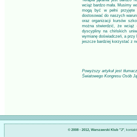
wciąż bardzo mała. Musimy wci
mogą być w pełni przyjęte 
dostosować do naszych warunk
oraz organizacji kursów szko
można stwierdzić, że wciąż 
dyscypliny na chińskich uni
wymianę doświadczeń, a przy k
jeszcze bardziej korzystać z n
Powyższy artykuł jest tłumac
Światowego Kongresu Osób Jąka
© 2008 - 2012, Warszawski Klub "J"
, kontak