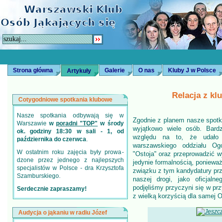
Strona główna
Galerie
O nas
Kluby J w Polsce
Artykuły
Relacja z kl
Cotygodniowe spotkania klubowe
Nasze spotkania odbywają się w
Zgodnie z planem nasze spotka
Warszawie
w
poradni "TOP"
w środy
wyjątkowo wiele osób. Bard
ok. godziny 18:30 w sali - 1, od
względu na to, że udało s
października do czerwca
.
warszawskiego oddziału Og
W ostatnim roku zajęcia były prowa­
"Ostoja" oraz przeprowadzić 
dzone przez jednego z najlepszych
jedynie formalnością, poniewa
specjalistów w Polsce - dra Krzysztofa
związku z tym kandydatury prz
Szamburskiego.
naszej drogi, jako oficjaln
podjęliśmy przyczyni się w prz
Serdecznie zapraszamy!
z wielką korzyścią dla samej O
Audycja o jąkaniu w radiu Józef