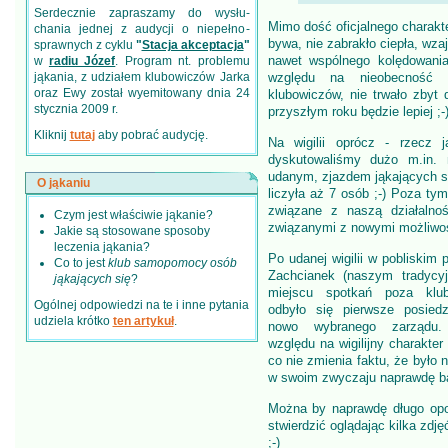
Serdecznie zapraszamy do wysłu­
Mimo dość oficjalnego charakte
chania jednej z audycji o niepełno­
bywa, nie zabrakło ciepła, wz
sprawnych z cyklu
"
Stacja akceptacja
"
nawet wspólnego kolędowania
w
radiu Józef
. Program nt. problemu
jąkania, z udziałem klubowiczów Jarka
względu na nieobecność n
oraz Ewy został wyemitowany dnia 24
klubowiczów, nie trwało zbyt 
stycznia 2009 r.
przyszłym roku będzie lepiej ;-
Kliknij
tutaj
aby pobrać audycję.
Na wigilii oprócz - rzecz j
dyskutowaliśmy dużo m.in.
udanym, zjazdem jąkających si
O jąkaniu
liczyła aż 7 osób ;-) Poza t
związane z naszą działalnoś
Czym jest właściwie jąkanie?
związanymi z nowymi możliwośc
Jakie są stosowane sposoby
leczenia jąkania?
Po udanej wigilii w pobliskim 
Co to jest
klub samopomocy osób
Zachcianek (naszym tradycy
jąkających się
?
miejscu spotkań poza klu
Ogólnej odpowiedzi na te i inne pytania
odbyło się pierwsze posiedz
udziela krótko
ten artykuł
.
nowo wybranego zarządu
względu na wigilijny charakter
co nie zmienia faktu, że było 
w swoim zwyczaju naprawdę bar
Można by naprawdę długo opow
stwierdzić oglądając kilka zdj
;-)